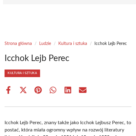
Strona główna
/
Ludzie
/
Kultura i sztuka
/
Icchok Lejb Perec
Icchok Lejb Perec
KULTURA I SZTUKA
Share
Share
Share
Share
Share
Share
on
on
on
on
on
on
Facebook
X
Pinterest
WhatsApp
LinkedIn
Email
(Twitter)
Icchok Lejb Perec, znany także jako Icchok Lejbusz Perec, to
postać, która miała ogromny wpływ na rozwój literatury