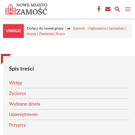
Przejdź
M
do
treści
Dołącz do nowej grupy
Zamość - Ogłoszenia | Sprzedam |
UWAGA!
Kupię | Zamienię | Praca
Spis treści
Wstęp
Życiorys
Wybrane dzieła
Upamiętnienie
Przypisy