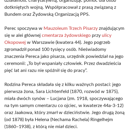
działalność charytatywną, organizując pomoc dla osób
dotkniętych wojną. Współpracował z prasą związaną z
Bundem oraz Żydowską Organizacją PPS.
Perec spoczywa w
Mauzoleum Trzech Pisarzy
znajdującym
się w alei głównej
cmentarza żydowskiego
przy
ulicy
Okopowej
w Warszawie (kwatera 44). Jego pogrzeb
zgromadził ponad 100 tysięcy osób. Nieświadomy
znaczenia Pereca jako pisarza, urzędnik powiedział na jego
ceremonii: „To był wspaniały człowiek. Przez dwadzieścia
pięć lat ani razu nie spóźnił się do pracy”.
Rodzina Pereca składała się z kilku ważnych postaci: jego
pierwsza żona, Sara Lichtenfeld (1870, rozwód w 1875),
miała dwóch synów – Lucjana (zm. 1918, spoczywającego
na tym samym cmentarzu co ojciec, w kwaterze 44a-3-12)
oraz Jaakowa, który zmarł w dzieciństwie. Jego drugą żoną
(od 1878) była Helena (Nechama Rachela) Ringelhejm
(1860–1938), z którą nie miał dzieci.