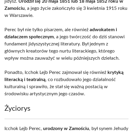
jidysz.
Urodził się 20 maja 1851 lub 18 maja 1852 roku w
Zamościu
, a jego życie zakończyło się 3 kwietnia 1915 roku
w Warszawie.
Perec był nie tylko pisarzem, ale również
adwokatem i
działaczem społecznym
, a jego twórczość do dziś stanowi
fundament jidyszystycznej literatury. Był jednym z
głównych kreatorów tego nurtu literackiego, którego
wpływ można zauważyć w wielu późniejszych dziełach.
Ponadto, Icchok Lejb Perec zajmował się również
krytyką
literacką i teatralną
, co rozbudowało jego działalność
kulturalną i sprawiło, że stał się ważną postacią w
środowisku artystycznym jego czasów.
Życiorys
Icchok Lejb Perec,
urodzony w Zamościu
, był synem Jehudy