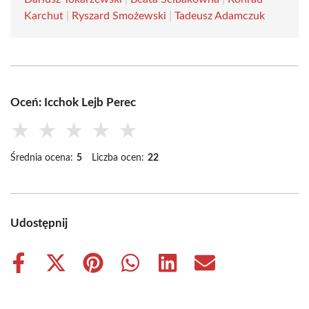
Karchut
|
Ryszard Smożewski
|
Tadeusz Adamczuk
Oceń: Icchok Lejb Perec
★
★
★
★
★
Średnia ocena:
5
Liczba ocen:
22
Udostępnij
Share
Share
Share
Share
Share
Share
on
on
on
on
on
on
Facebook
X
Pinterest
WhatsApp
LinkedIn
Email
(Twitter)