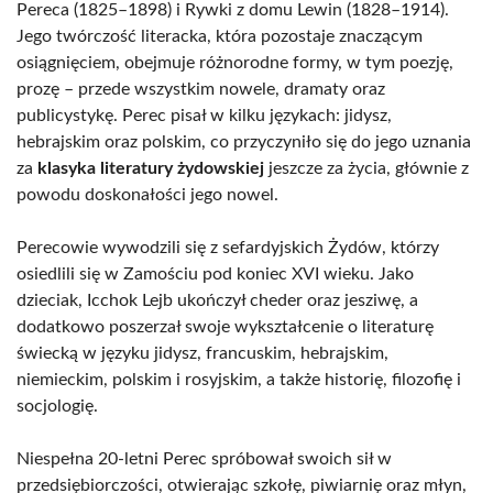
Pereca (1825–1898) i Rywki z domu Lewin (1828–1914).
Jego twórczość literacka, która pozostaje znaczącym
osiągnięciem, obejmuje różnorodne formy, w tym poezję,
prozę – przede wszystkim nowele, dramaty oraz
publicystykę. Perec pisał w kilku językach: jidysz,
hebrajskim oraz polskim, co przyczyniło się do jego uznania
za
klasyka literatury żydowskiej
jeszcze za życia, głównie z
powodu doskonałości jego nowel.
Perecowie wywodzili się z sefardyjskich Żydów, którzy
osiedlili się w Zamościu pod koniec XVI wieku. Jako
dzieciak, Icchok Lejb ukończył cheder oraz jesziwę, a
dodatkowo poszerzał swoje wykształcenie o literaturę
świecką w języku jidysz, francuskim, hebrajskim,
niemieckim, polskim i rosyjskim, a także historię, filozofię i
socjologię.
Niespełna 20-letni Perec spróbował swoich sił w
przedsiębiorczości, otwierając szkołę, piwiarnię oraz młyn,