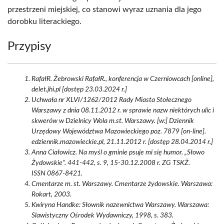
przestrzeni miejskiej, co stanowi wyraz uznania dla jego
dorobku literackiego.
Przypisy
RafałR. Żebrowski RafałR., konferencja w Czerniowcach [online],
delet.jhi.pl [dostęp 23.03.2024 r.]
Uchwała nr XLVI/1262/2012 Rady Miasta Stołecznego
Warszawy z dnia 08.11.2012 r. w sprawie nazw niektórych ulic i
skwerów w Dzielnicy Wola m.st. Warszawy. [w:] Dziennik
Urzędowy Województwa Mazowieckiego poz. 7879 [on-line].
edziennik.mazowieckie.pl, 21.11.2012 r. [dostęp 28.04.2014 r.]
Anna Ciałowicz. Na myśl o gminie psuje mi się humor. „Słowo
Żydowskie”. 441-442, s. 9, 15-30.12.2008 r. ZG TSKŻ.
ISSN 0867-8421.
Cmentarze m. st. Warszawy. Cmentarze żydowskie. Warszawa:
Rokart, 2003.
Kwiryna Handke: Słownik nazewnictwa Warszawy. Warszawa:
Slawistyczny Ośrodek Wydawniczy, 1998, s. 383.