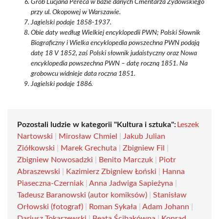
Grób Lucjana Pereca w bazie danych Cmentarza Żydowskiego
przy ul. Okopowej w Warszawie.
Jagielski podaje 1858-1937.
Obie daty według Wielkiej encyklopedii PWN; Polski Słownik
Biograficzny i Wielka encyklopedia powszechna PWN podają
datę 18 V 1852, zaś Polski słownik judaistyczny oraz Nowa
encyklopedia powszechna PWN – datę roczną 1851. Na
grobowcu widnieje data roczna 1851.
Jagielski podaje 1886.
Pozostali ludzie w kategorii "Kultura i sztuka":
Leszek
Nartowski
|
Mirosław Chmiel
|
Jakub Julian
Ziółkowski
|
Marek Grechuta
|
Zbigniew Fil
|
Zbigniew Nowosadzki
|
Benito Marczuk
|
Piotr
Abraszewski
|
Kazimierz Zbigniew Łoński
|
Hanna
Piaseczna-Czerniak
|
Anna Jadwiga Sapieżyna
|
Tadeusz Baranowski (autor komiksów)
|
Stanisław
Orłowski (fotograf)
|
Roman Sykała
|
Adam Johann
|
Dariusz Tokarzewski
|
Beata Ścibakówna
|
Konrad