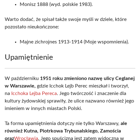
Monisz 1888 (wyd. polskie 1983).
Warto dodać, że spisał także swoje myśli w dziele, które
pozostało nieukończone:
Majne zichrojnes 1913-1914 (Moje wspomnienia).
Upamiętnienie
W październiku
1951 roku zmieniono nazwę ulicy Ceglanej
w Warszawie,
gdzie Icchok Lejb Perec mieszkał i tworzył,
na
Icchoka Lejba Pereca
. Jego twórczość i znaczenie dla
kultury żydowskiej sprawiły, że ulice nazwano również jego
imieniem w innych miastach Polski.
Ta forma upamiętnienia dotyczy nie tylko Warszawy,
ale
również Kutna, Piotrkowa Trybunalskiego, Zamościa
oraz
Wrocławia
. Jego spuścizna jest zatem widoczna w