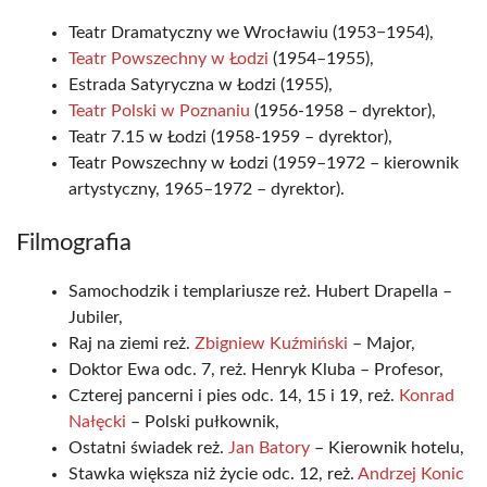
Teatr Dramatyczny we Wrocławiu (1953−1954),
Teatr Powszechny w Łodzi
(1954–1955),
Estrada Satyryczna w Łodzi (1955),
Teatr Polski w Poznaniu
(1956-1958 – dyrektor),
Teatr 7.15 w Łodzi (1958-1959 – dyrektor),
Teatr Powszechny w Łodzi (1959–1972 – kierownik
artystyczny, 1965–1972 – dyrektor).
Filmografia
Samochodzik i templariusze reż. Hubert Drapella –
Jubiler,
Raj na ziemi reż.
Zbigniew Kuźmiński
– Major,
Doktor Ewa odc. 7, reż. Henryk Kluba – Profesor,
Czterej pancerni i pies odc. 14, 15 i 19, reż.
Konrad
Nałęcki
– Polski pułkownik,
Ostatni świadek reż.
Jan Batory
– Kierownik hotelu,
Stawka większa niż życie odc. 12, reż.
Andrzej Konic