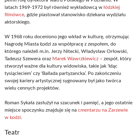
pełnił rolę dyrektora Teatru Polskiego w Poznaniu. W
latach 1969-1972 był również wykładowcą w
łódzkiej
filmówce
, gdzie piastował stanowisko dziekana wydziału
aktorskiego.
W 1968 roku doceniono jego wkład w kulturę, otrzymując
Nagrodę Miasta Łodzi za współpracę z zespołem, do
którego należeli m.in. Jerzy Nitecki, Władysław Orłowski,
Tadeusz Szewera oraz
Marek Wawrzkiewicz
– zespół, który
stworzył ważne dla kultury widowiska, takie jak 'Idąc
tysiącleciem’ czy 'Ballada partyzancka’. Po zakończeniu
swojej kariery artystycznej sygnowany był jako twórca
wielu cennych projektów.
Roman Sykała zasłużył na szacunek i pamięć, a jego ostatnie
miejsce spoczynku znajduje się na
cmentarzu na Zarzewie
w Łodzi
.
Teatr