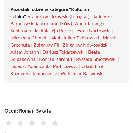
Pozostali ludzie w kategorii "Kultura i
sztuka":
Stanisław Orłowski (fotograf)
|
Tadeusz
Baranowski (autor komiksów)
|
Anna Jadwiga
Sapieżyna
|
Icchok Lejb Perec
|
Leszek Nartowski
|
Mirosław Chmiel
|
Jakub Julian Ziółkowski
|
Marek
Grechuta
|
Zbigniew Fil
|
Zbigniew Nowosadzki
|
Adam Johann
|
Dariusz Tokarzewski
|
Beata
Ścibakówna
|
Konrad Karchut
|
Ryszard Smożewski
|
Tadeusz Adamczuk
|
Piotr Szewc
|
Jakub Erol
|
Kazimierz Tomorowicz
|
Waldemar Barwiński
Oceń: Roman Sykała
★
★
★
★
★