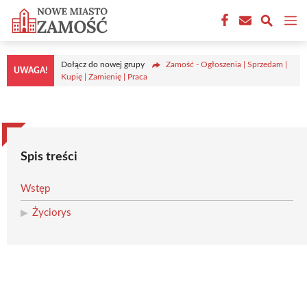
Przejdź
M
do
treści
Dołącz do nowej grupy
Zamość - Ogłoszenia | Sprzedam |
UWAGA!
Kupię | Zamienię | Praca
Spis treści
Wstęp
Życiorys