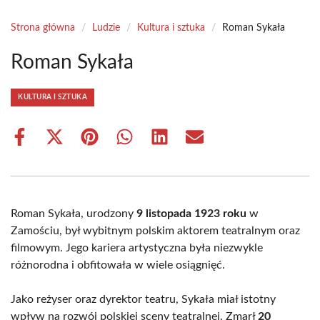
Strona główna
/
Ludzie
/
Kultura i sztuka
/
Roman Sykała
Roman Sykała
KULTURA I SZTUKA
Share
Share
Share
Share
Share
Share
on
on
on
on
on
on
Facebook
X
Pinterest
WhatsApp
LinkedIn
Email
(Twitter)
Roman Sykała, urodzony
9 listopada 1923 roku
w
Zamościu, był wybitnym polskim aktorem teatralnym oraz
filmowym. Jego kariera artystyczna była niezwykle
różnorodna i obfitowała w wiele osiągnięć.
Jako reżyser oraz dyrektor teatru, Sykała miał istotny
wpływ na rozwój polskiej sceny teatralnej. Zmarł
20