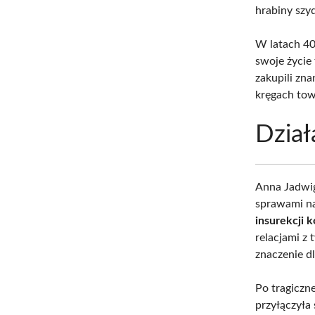
hrabiny szyd
W latach 40
swoje życie 
zakupili zn
kręgach tow
Dział
Anna Jadwig
sprawami na
insurekcji 
relacjami z
znaczenie dl
Po tragiczne
przyłączyła