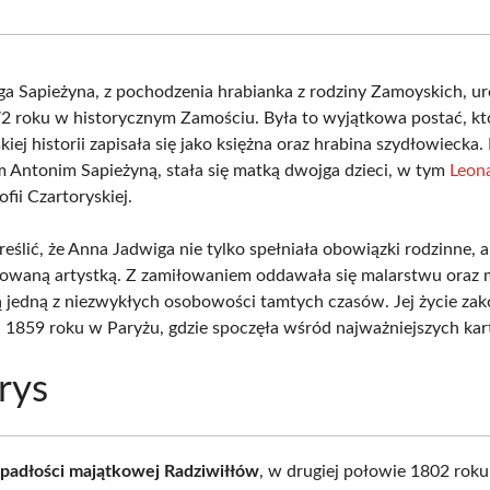
Facebook
X
Pinterest
What
(Twitter)
a Sapieżyna, z pochodzenia hrabianka z rodziny Zamoyskich, uro
72 roku w historycznym Zamościu. Była to wyjątkowa postać, kt
kiej historii zapisała się jako księżna oraz hrabina szydłowiecka. 
 Antonim Sapieżyną, stała się matką dwojga dzieci, w tym
Leon
fii Czartoryskiej.
eślić, że Anna Jadwiga nie tylko spełniała obowiązki rodzinne, 
towaną artystką. Z zamiłowaniem oddawała się malarstwu oraz m
ją jedną z niezwykłych osobowości tamtych czasów. Jej życie zak
a 1859 roku w Paryżu, gdzie spoczęła wśród najważniejszych kart 
rys
padłości majątkowej Radziwiłłów
, w drugiej połowie 1802 roku