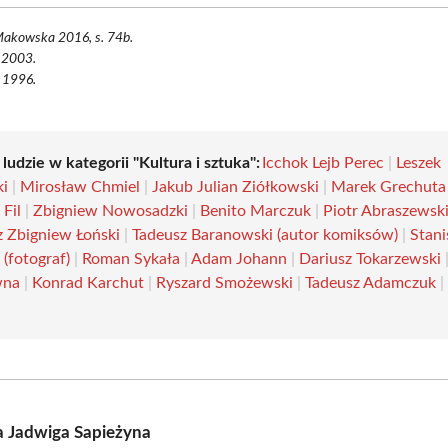
Makowska 2016, s. 74b.
 2003.
 1996.
 ludzie w kategorii "Kultura i sztuka":
Icchok Lejb Perec
|
Leszek
ki
|
Mirosław Chmiel
|
Jakub Julian Ziółkowski
|
Marek Grechuta
Fil
|
Zbigniew Nowosadzki
|
Benito Marczuk
|
Piotr Abraszewsk
z Zbigniew Łoński
|
Tadeusz Baranowski (autor komiksów)
|
Stan
(fotograf)
|
Roman Sykała
|
Adam Johann
|
Dariusz Tokarzewski
wna
|
Konrad Karchut
|
Ryszard Smożewski
|
Tadeusz Adamczuk
 Jadwiga Sapieżyna