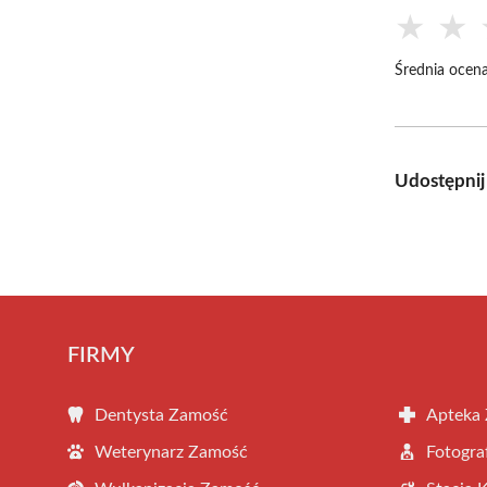
★
★
Średnia ocena
Udostępnij
FIRMY
Dentysta Zamość
Apteka
Weterynarz Zamość
Fotogra