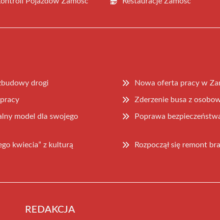
Kontroli Pojazdów Zamość
Restauracje Zamość
zbudowy drogi
Nowa oferta pracy w Z
pracy
Zderzenie busa z osobo
ealny model dla swojego
Poprawa bezpieczeństwa
go kwiecia” z kulturą
Rozpoczął się remont bra
REDAKCJA