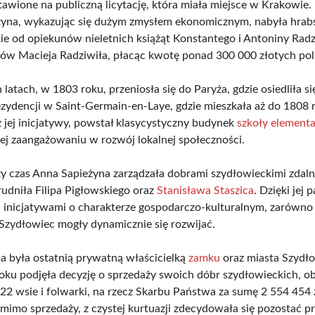
tawione na publiczną licytację, która miała miejsce w Krakowie.
żyna, wykazując się dużym zmysłem ekonomicznym, nabyła hra
ie od opiekunów nieletnich książąt Konstantego i Antoniny Radz
ów Macieja Radziwiła, płacąc kwotę ponad 300 000 złotych pol
latach, w 1803 roku, przeniosła się do Paryża, gdzie osiedliła s
ezydencji w Saint-Germain-en-Laye, gdzie mieszkała aż do 1808
z jej inicjatywy, powstał klasycystyczny budynek
szkoły elementa
jej zaangażowaniu w rozwój lokalnej społeczności.
zy czas Anna Sapieżyna zarządzała dobrami szydłowieckimi zdalni
udniła Filipa Pigłowskiego oraz
Stanisława Staszica
. Dzięki jej
 inicjatywami o charakterze gospodarczo-kulturalnym, zarówno
o Szydłowiec mogły dynamicznie się rozwijać.
a była ostatnią prywatną właścicielką
zamku
oraz miasta Szydło
oku podjęła decyzję o sprzedaży swoich dóbr szydłowieckich, o
 22 wsie i folwarki, na rzecz Skarbu Państwa za sumę 2 554 454 
mimo sprzedaży, z czystej kurtuazji zdecydowała się pozostać pr