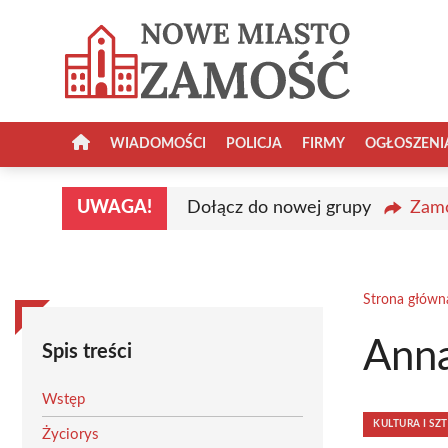
Przejdź
do
treści
WIADOMOŚCI
POLICJA
FIRMY
OGŁOSZENI
UWAGA!
Dołącz do nowej grupy
Zamo
Strona główn
Anna
Spis treści
Wstęp
KULTURA I SZ
Życiorys