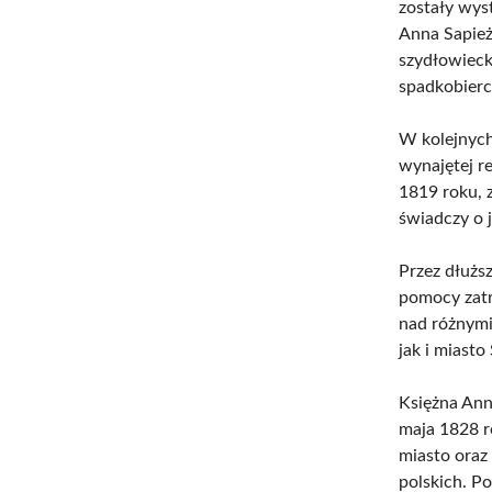
zostały wys
Anna Sapie
szydłowieck
spadkobierc
W kolejnych 
wynajętej r
1819 roku, 
świadczy o 
Przez dłużs
pomocy zatr
nad różnymi
jak i miast
Księżna Ann
maja 1828 r
miasto oraz
polskich. Po