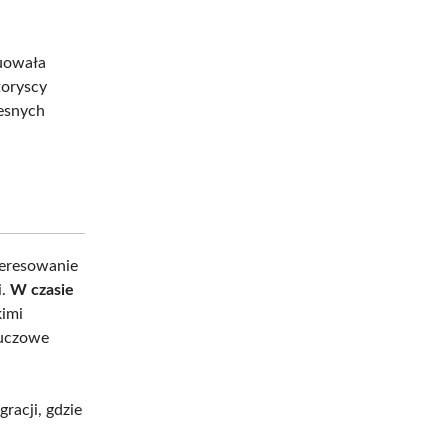
.
nuowała
toryscy
zesnych
teresowanie
i.
W czasie
kimi
luczowe
racji, gdzie