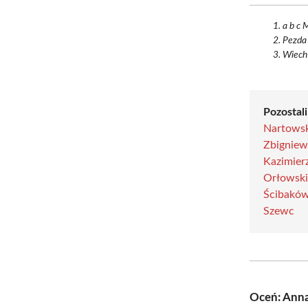
a b c 
Pezda
Wiech
Pozostali
Nartows
Zbigniew 
Kazimier
Orłowski 
Ścibakó
Szewc
Oceń: Anna