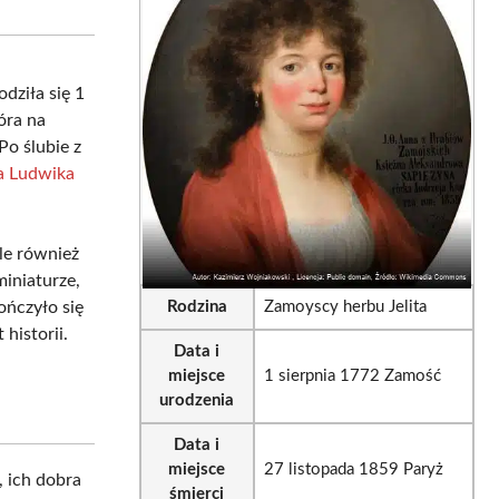
sApp
LinkedIn
Email
dziła się 1
óra na
Po ślubie z
a Ludwika
ale również
iniaturze,
ończyło się
Rodzina
Zamoyscy herbu Jelita
historii.
Data i
miejsce
1 sierpnia 1772 Zamość
urodzenia
Data i
miejsce
27 listopada 1859 Paryż
, ich dobra
śmierci