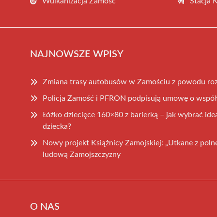
Wulkanizacja Zamość
Stacja 
NAJNOWSZE WPISY
Zmiana trasy autobusów w Zamościu z powodu ro
Policja Zamość i PFRON podpisują umowę o współ
Łóżko dziecięce 160×80 z barierką – jak wybrać id
dziecka?
Nowy projekt Książnicy Zamojskiej: „Utkane z polne
ludową Zamojszczyzny
O NAS