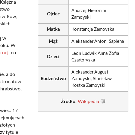
 Księżna
bstwo
Andrzej Hieronim
Ojciec
iwiłłów,
Zamoyski
skich.
Matka
Konstancja Zamoyska
ię w
Mąż
Aleksander Antoni Sapieha
 roku. W
rnej
, co
Leon Ludwik Anna Zofia
Dzieci
Czartoryska
Aleksander August
e, a do
Rodzeństwo
Zamoyski, Stanisław
 patronatowi
Kostka Zamoyski
 hrabstwo,
Źródło:
Wikipedia
wiec. 17
bejmujących
złotych
zy tytule