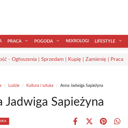
A
PRACA
POGODA
NEKROLOGI
LIFESTYLE
ść - Ogłoszenia | Sprzedam | Kupię | Zamienię | Praca
a
/
Ludzie
/
Kultura i sztuka
/
Anna Jadwiga Sapieżyna
 Jadwiga Sapieżyna
TUKA
Share
Share
Share
Shar
on
on
on
on