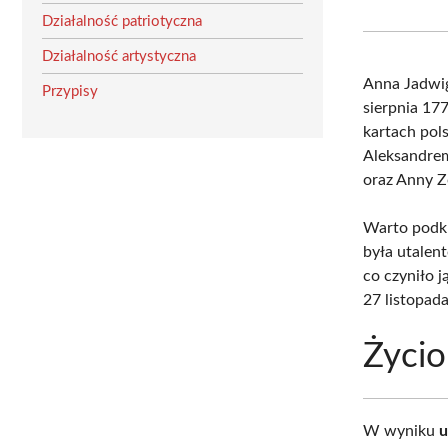
Działalność patriotyczna
Działalność artystyczna
Anna Jadwig
Przypisy
sierpnia 17
kartach pols
Aleksandrem
oraz Anny Zo
Warto podkr
była utalen
co czyniło 
27 listopad
Życio
W wyniku
u