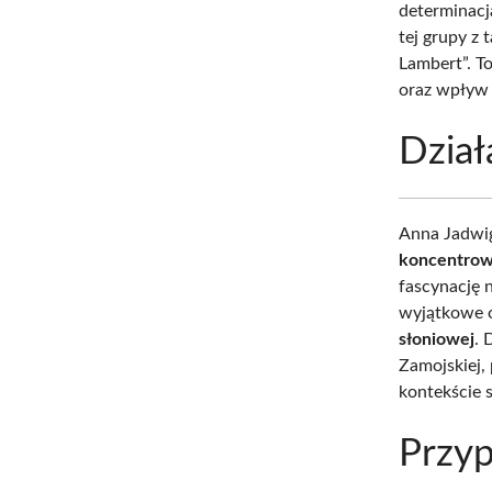
determinacj
tej grupy z
Lambert”. T
oraz wpływ n
Dział
Anna Jadwig
koncentrowa
fascynację 
wyjątkowe o
słoniowej
. 
Zamojskiej, 
kontekście 
Przyp