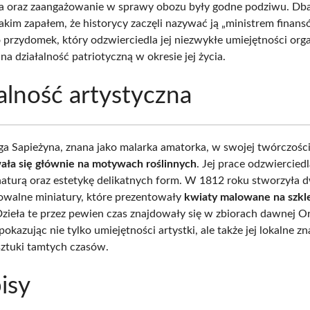
a oraz zaangażowanie w sprawy obozu były godne podziwu. Dba
 takim zapałem, że historycy zaczęli nazywać ją „ministrem finan
o przydomek, który odzwierciedla jej niezwykłe umiejętności org
a działalność patriotyczną w okresie jej życia.
alność artystyczna
a Sapieżyna, znana jako malarka amatorka, w swojej twórczośc
ła się głównie na motywach roślinnych
. Jej prace odzwierciedl
naturą oraz estetykę delikatnych form. W 1812 roku stworzyła 
walne miniatury, które prezentowały
kwiaty malowane na szkle
Dzieła te przez pewien czas znajdowały się w zbiorach dawnej O
pokazując nie tylko umiejętności artystki, ale także jej lokalne z
sztuki tamtych czasów.
isy