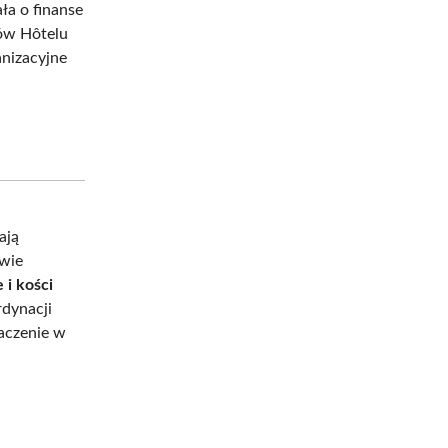
ła o finanse
sów Hôtelu
anizacyjne
i
ają
dwie
 i kości
rdynacji
naczenie w