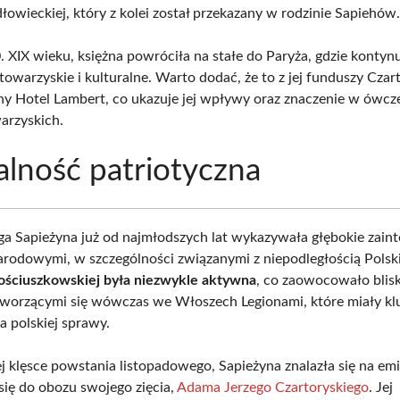
łowieckiej, który z kolei został przekazany w rodzinie Sapiehów
. XIX wieku, księżna powróciła na stałe do Paryża, gdzie konty
towarzyskie i kulturalne. Warto dodać, że to z jej funduszy Czar
any Hotel Lambert, co ukazuje jej wpływy oraz znaczenie w ówc
arzyskich.
alność patriotyczna
a Sapieżyna już od najmłodszych lat wykazywała głębokie zain
rodowymi, w szczególności związanymi z niepodległością Polsk
kościuszkowskiej była niezwykle aktywna
, co zaowocowało blis
 tworzącymi się wówczas we Włoszech Legionami, które miały k
a polskiej sprawy.
j klęsce powstania listopadowego, Sapieżyna znalazła się na emig
 się do obozu swojego zięcia,
Adama Jerzego Czartoryskiego
. Jej