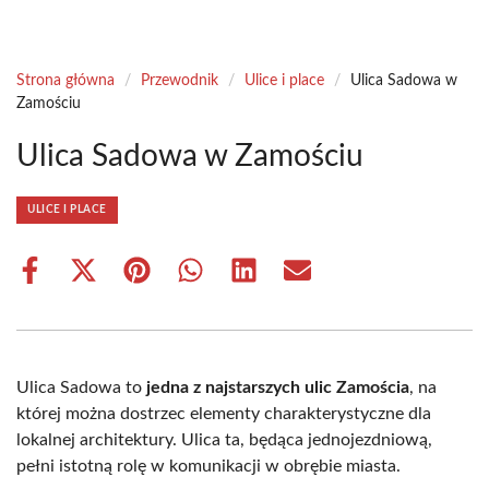
Strona główna
/
Przewodnik
/
Ulice i place
/
Ulica Sadowa w
Zamościu
Ulica Sadowa w Zamościu
ULICE I PLACE
Share
Share
Share
Share
Share
Share
on
on
on
on
on
on
Facebook
X
Pinterest
WhatsApp
LinkedIn
Email
(Twitter)
Ulica Sadowa to
jedna z najstarszych ulic Zamościa
, na
której można dostrzec elementy charakterystyczne dla
lokalnej architektury. Ulica ta, będąca jednojezdniową,
pełni istotną rolę w komunikacji w obrębie miasta.