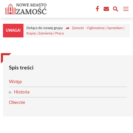
Przejdź
M
do
treści
Dołącz do nowej grupy
Zamość - Ogłoszenia | Sprzedam |
UWAGA!
Kupię | Zamienię | Praca
Spis treści
Wstęp
Historia
Obecnie