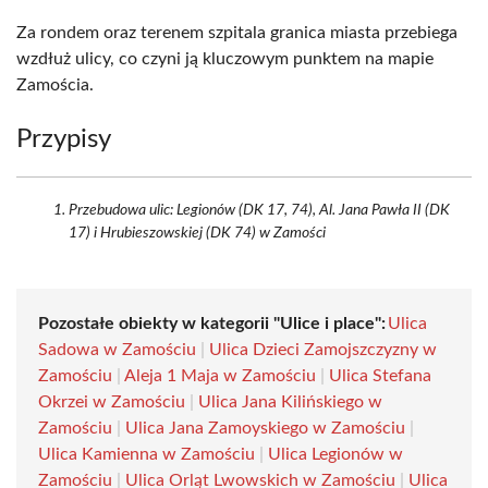
Za rondem oraz terenem szpitala granica miasta przebiega
wzdłuż ulicy, co czyni ją kluczowym punktem na mapie
Zamościa.
Przypisy
Przebudowa ulic: Legionów (DK 17, 74), Al. Jana Pawła II (DK
17) i Hrubieszowskiej (DK 74) w Zamości
Pozostałe obiekty w kategorii "Ulice i place":
Ulica
Sadowa w Zamościu
|
Ulica Dzieci Zamojszczyzny w
Zamościu
|
Aleja 1 Maja w Zamościu
|
Ulica Stefana
Okrzei w Zamościu
|
Ulica Jana Kilińskiego w
Zamościu
|
Ulica Jana Zamoyskiego w Zamościu
|
Ulica Kamienna w Zamościu
|
Ulica Legionów w
Zamościu
|
Ulica Orląt Lwowskich w Zamościu
|
Ulica