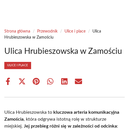
Strona główna
/
Przewodnik
/
Ulice i place
/
Ulica
Hrubieszowska w Zamościu
Ulica Hrubieszowska w Zamościu
ULICE I PLACE
Share
Share
Share
Share
Share
Share
on
on
on
on
on
on
Facebook
X
Pinterest
WhatsApp
LinkedIn
Email
(Twitter)
Ulica Hrubieszowska to
kluczowa arteria komunikacyjna
Zamościa
, która odgrywa istotną rolę w strukturze
miejskiej.
Jej przebieg różni się w zależności od odcinka
: