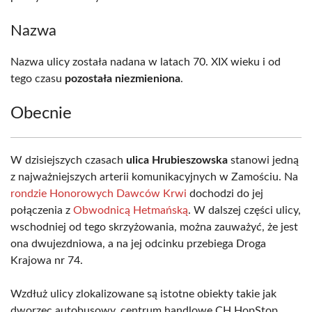
Nazwa
Nazwa ulicy została nadana w latach 70. XIX wieku i od
tego czasu
pozostała niezmieniona
.
Obecnie
W dzisiejszych czasach
ulica Hrubieszowska
stanowi jedną
z najważniejszych arterii komunikacyjnych w Zamościu. Na
rondzie Honorowych Dawców Krwi
dochodzi do jej
połączenia z
Obwodnicą Hetmańską
. W dalszej części ulicy,
wschodniej od tego skrzyżowania, można zauważyć, że jest
ona dwujezdniowa, a na jej odcinku przebiega Droga
Krajowa nr 74.
Wzdłuż ulicy zlokalizowane są istotne obiekty takie jak
dworzec autobusowy, centrum handlowe CH HopStop