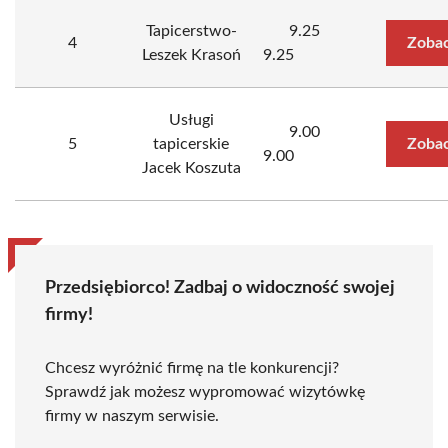
Tapicerstwo-
9.25
4
Zobac
Leszek Krasoń
9.25
Usługi
9.00
5
tapicerskie
Zobac
9.00
Jacek Koszuta
Przedsiębiorco! Zadbaj o widoczność swojej
firmy!
Chcesz wyróżnić firmę na tle konkurencji?
Sprawdź jak możesz wypromować wizytówkę
firmy w naszym serwisie.