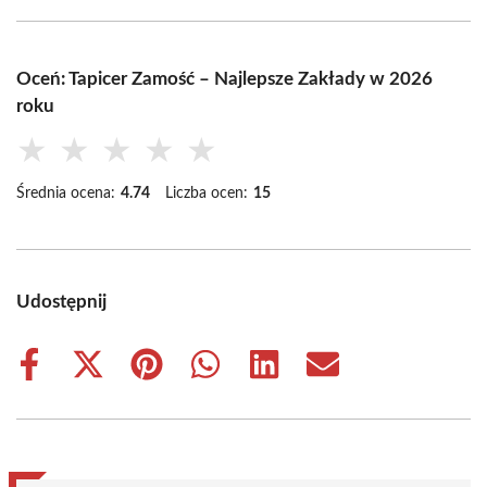
Oceń: Tapicer Zamość – Najlepsze Zakłady w 2026
roku
★
★
★
★
★
Średnia ocena:
4.74
Liczba ocen:
15
Udostępnij
Share
Share
Share
Share
Share
Share
on
on
on
on
on
on
Facebook
X
Pinterest
WhatsApp
LinkedIn
Email
(Twitter)