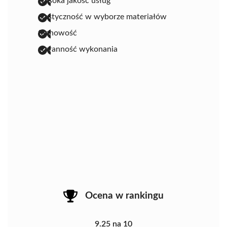
wysoka jakość usług
elastyczność w wyborze materiałów
fachowość
staranność wykonania
Ocena w rankingu
9.25 na 10