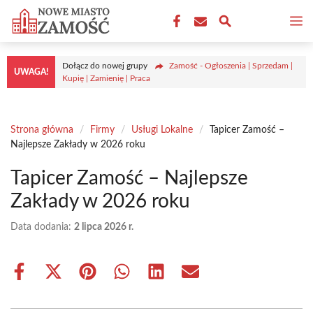
Przejdź
M
do
treści
Dołącz do nowej grupy
Zamość - Ogłoszenia | Sprzedam |
UWAGA!
Kupię | Zamienię | Praca
Strona główna
/
Firmy
/
Usługi Lokalne
/
Tapicer Zamość –
Najlepsze Zakłady w 2026 roku
Tapicer Zamość – Najlepsze
Zakłady w 2026 roku
Data dodania:
2 lipca 2026 r.
Share
Share
Share
Share
Share
Share
on
on
on
on
on
on
Facebook
X
Pinterest
WhatsApp
LinkedIn
Email
(Twitter)