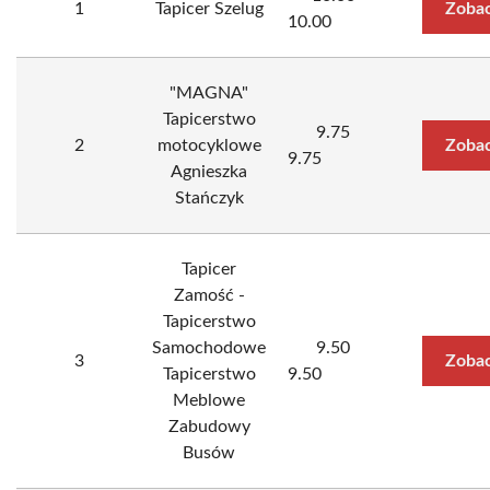
1
Tapicer Szelug
Zobac
10.00
"MAGNA"
Tapicerstwo
9.75
2
motocyklowe
Zobac
9.75
Agnieszka
Stańczyk
Tapicer
Zamość -
Tapicerstwo
Samochodowe
9.50
3
Zobac
Tapicerstwo
9.50
Meblowe
Zabudowy
Busów