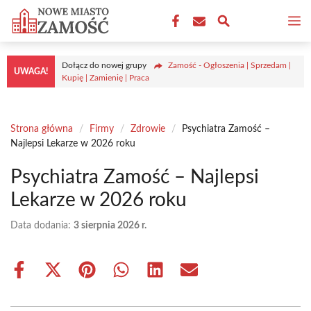
Przejdź
M
do
treści
Dołącz do nowej grupy
Zamość - Ogłoszenia | Sprzedam |
UWAGA!
Kupię | Zamienię | Praca
Strona główna
/
Firmy
/
Zdrowie
/
Psychiatra Zamość –
Najlepsi Lekarze w 2026 roku
Psychiatra Zamość – Najlepsi
Lekarze w 2026 roku
Data dodania:
3 sierpnia 2026 r.
Share
Share
Share
Share
Share
Share
on
on
on
on
on
on
Facebook
X
Pinterest
WhatsApp
LinkedIn
Email
(Twitter)