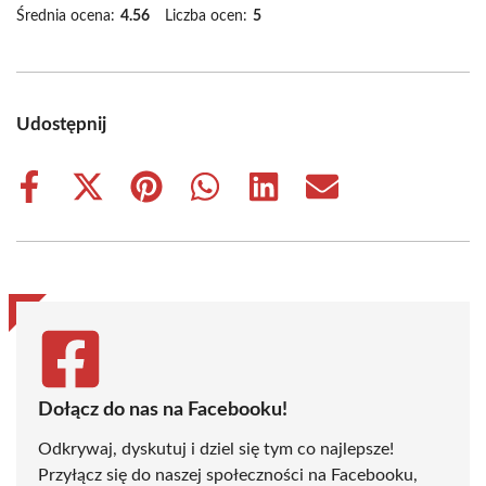
Średnia ocena:
4.56
Liczba ocen:
5
Udostępnij
Share
Share
Share
Share
Share
Share
on
on
on
on
on
on
Facebook
X
Pinterest
WhatsApp
LinkedIn
Email
(Twitter)
Dołącz do nas na Facebooku!
Odkrywaj, dyskutuj i dziel się tym co najlepsze!
Przyłącz się do naszej społeczności na Facebooku,