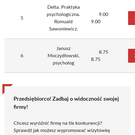
Delta. Praktyka
psychologiczna.
9.00
5
Romuald
9.00
Sawoniewicz.
Janusz
8.75
6
Moczydłowski,
8.75
psycholog
Przedsiębiorco! Zadbaj o widoczność swojej
firmy!
Chcesz wyróżnić firmę na tle konkurencji?
Sprawdź jak możesz wypromować wizytówkę