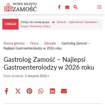
Przejdź
M
do
treści
Dołącz do nowej grupy
Zamość - Ogłoszenia | Sprzedam |
UWAGA!
Kupię | Zamienię | Praca
Strona główna
/
Firmy
/
Zdrowie
/
Gastrolog Zamość –
Najlepsi Gastroenterolodzy w 2026 roku
Gastrolog Zamość – Najlepsi
Gastroenterolodzy w 2026 roku
Data dodania:
2 sierpnia 2026 r.
Share
Share
Share
Share
Share
Share
on
on
on
on
on
on
Facebook
X
Pinterest
WhatsApp
LinkedIn
Email
(Twitter)