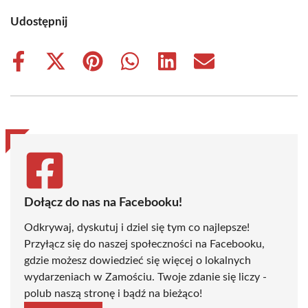
Udostępnij
Share
Share
Share
Share
Share
Share
on
on
on
on
on
on
Facebook
X
Pinterest
WhatsApp
LinkedIn
Email
(Twitter)
Dołącz do nas na Facebooku!
Odkrywaj, dyskutuj i dziel się tym co najlepsze!
Przyłącz się do naszej społeczności na Facebooku,
gdzie możesz dowiedzieć się więcej o lokalnych
wydarzeniach w Zamościu. Twoje zdanie się liczy -
polub naszą stronę i bądź na bieżąco!