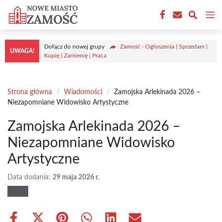
Przejdź
M
do
treści
Dołącz do nowej grupy
Zamość - Ogłoszenia | Sprzedam |
UWAGA!
Kupię | Zamienię | Praca
Strona główna
/
Wiadomości
/
Zamojska Arlekinada 2026 –
Niezapomniane Widowisko Artystyczne
Zamojska Arlekinada 2026 –
Niezapomniane Widowisko
Artystyczne
Data dodania:
29 maja 2026 r.
Share
Share
Share
Share
Share
Share