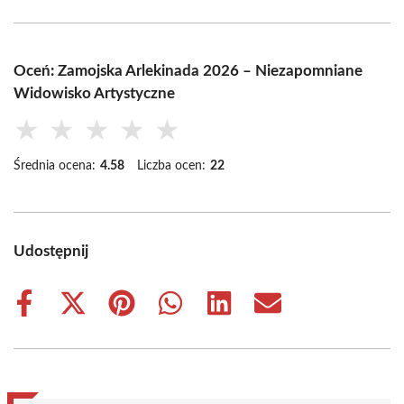
Oceń: Zamojska Arlekinada 2026 – Niezapomniane
Widowisko Artystyczne
★
★
★
★
★
Średnia ocena:
4.58
Liczba ocen:
22
Udostępnij
Share
Share
Share
Share
Share
Share
on
on
on
on
on
on
Facebook
X
Pinterest
WhatsApp
LinkedIn
Email
(Twitter)