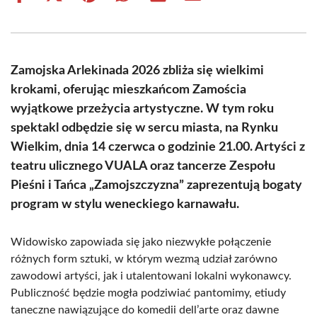
on
on
on
on
on
on
Facebook
X
Pinterest
WhatsApp
LinkedIn
Email
(Twitter)
Zamojska Arlekinada 2026 zbliża się wielkimi
krokami, oferując mieszkańcom Zamościa
wyjątkowe przeżycia artystyczne. W tym roku
spektakl odbędzie się w sercu miasta, na Rynku
Wielkim, dnia 14 czerwca o godzinie 21.00. Artyści z
teatru ulicznego VUALA oraz tancerze Zespołu
Pieśni i Tańca „Zamojszczyzna” zaprezentują bogaty
program w stylu weneckiego karnawału.
Widowisko zapowiada się jako niezwykłe połączenie
różnych form sztuki, w którym wezmą udział zarówno
zawodowi artyści, jak i utalentowani lokalni wykonawcy.
Publiczność będzie mogła podziwiać pantomimy, etiudy
taneczne nawiązujące do komedii dell’arte oraz dawne