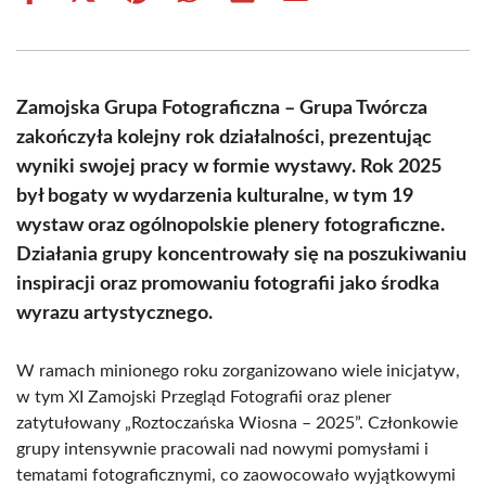
on
on
on
on
on
on
Facebook
X
Pinterest
WhatsApp
LinkedIn
Email
(Twitter)
Zamojska Grupa Fotograficzna – Grupa Twórcza
zakończyła kolejny rok działalności, prezentując
wyniki swojej pracy w formie wystawy. Rok 2025
był bogaty w wydarzenia kulturalne, w tym 19
wystaw oraz ogólnopolskie plenery fotograficzne.
Działania grupy koncentrowały się na poszukiwaniu
inspiracji oraz promowaniu fotografii jako środka
wyrazu artystycznego.
W ramach minionego roku zorganizowano wiele inicjatyw,
w tym XI Zamojski Przegląd Fotografii oraz plener
zatytułowany „Roztoczańska Wiosna – 2025”. Członkowie
grupy intensywnie pracowali nad nowymi pomysłami i
tematami fotograficznymi, co zaowocowało wyjątkowymi