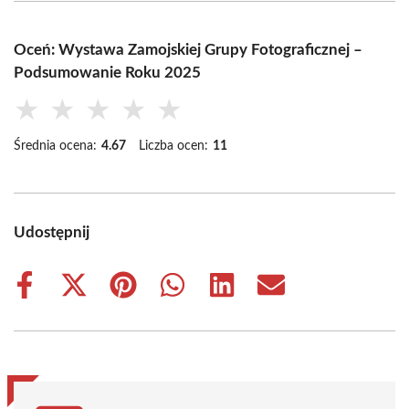
Oceń: Wystawa Zamojskiej Grupy Fotograficznej –
Podsumowanie Roku 2025
★
★
★
★
★
Średnia ocena:
4.67
Liczba ocen:
11
Udostępnij
Share
Share
Share
Share
Share
Share
on
on
on
on
on
on
Facebook
X
Pinterest
WhatsApp
LinkedIn
Email
(Twitter)