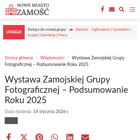
Przejdź
M
do
treści
Dołącz do nowej grupy
Zamość - Ogłoszenia | Sprzedam |
UWAGA!
Kupię | Zamienię | Praca
Strona główna
/
Wiadomości
/
Wystawa Zamojskiej Grupy
Fotograficznej – Podsumowanie Roku 2025
Wystawa Zamojskiej Grupy
Fotograficznej – Podsumowanie
Roku 2025
Data dodania:
14 stycznia 2026 r.
Share
Share
Share
Share
Share
Share