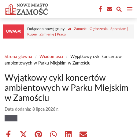
Przejdź
M
do
treści
Dołącz do nowej grupy
Zamość - Ogłoszenia | Sprzedam |
UWAGA!
Kupię | Zamienię | Praca
Strona główna
/
Wiadomości
/
Wyjątkowy cykl koncertów
ambientowych w Parku Miejskim w Zamościu
Wyjątkowy cykl koncertów
ambientowych w Parku Miejskim
w Zamościu
Data dodania:
8 lipca 2026 r.
Share
Share
Share
Share
Share
Share