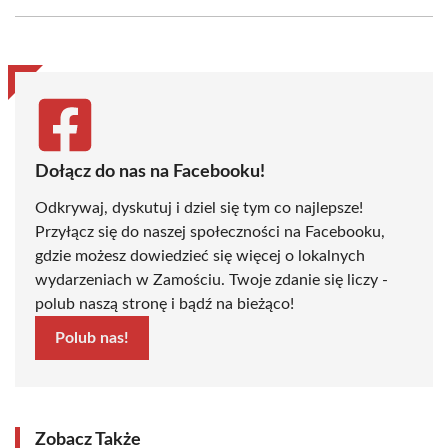
Facebook
X
Pinterest
WhatsApp
LinkedIn
Email
(Twitter)
Dołącz do nas na Facebooku!
Odkrywaj, dyskutuj i dziel się tym co najlepsze!
Przyłącz się do naszej społeczności na Facebooku,
gdzie możesz dowiedzieć się więcej o lokalnych
wydarzeniach w Zamościu. Twoje zdanie się liczy -
polub naszą stronę i bądź na bieżąco!
Polub nas!
Zobacz Także