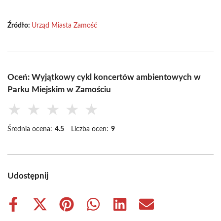
Źródło:
Urząd Miasta Zamość
Oceń: Wyjątkowy cykl koncertów ambientowych w
Parku Miejskim w Zamościu
★
★
★
★
★
Średnia ocena:
4.5
Liczba ocen:
9
Udostępnij
Share
Share
Share
Share
Share
Share
on
on
on
on
on
on