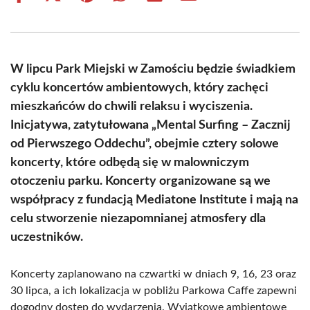
on
on
on
on
on
on
Facebook
X
Pinterest
WhatsApp
LinkedIn
Email
(Twitter)
W lipcu Park Miejski w Zamościu będzie świadkiem
cyklu koncertów ambientowych, który zachęci
mieszkańców do chwili relaksu i wyciszenia.
Inicjatywa, zatytułowana „Mental Surfing – Zacznij
od Pierwszego Oddechu”, obejmie cztery solowe
koncerty, które odbędą się w malowniczym
otoczeniu parku. Koncerty organizowane są we
współpracy z fundacją Mediatone Institute i mają na
celu stworzenie niezapomnianej atmosfery dla
uczestników.
Koncerty zaplanowano na czwartki w dniach 9, 16, 23 oraz
30 lipca, a ich lokalizacja w pobliżu Parkowa Caffe zapewni
dogodny dostęp do wydarzenia. Wyjątkowe ambientowe