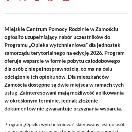
on
on
on
on
on
on
Facebook
X
Pinterest
WhatsApp
LinkedIn
Email
(Twitter)
Miejskie Centrum Pomocy Rodzinie w Zamościu
ogłosiło uzupełniający nabór uczestników do
Programu „Opieka wytchnieniowa” dla jednostek
samorządu terytorialnego na edycję 2026. Program
oferuje wsparcie w formie pobytu całodobowego
dla osób z niepełnosprawnością, co ma na celu
odciążenie ich opiekunów. Dla mieszkańców
Zamościa dostępne są dwie miejsca w ramach tych
usług. Zainteresowani mają możliwość aplikowania
w określonym terminie, jednak złożenie
dokumentów nie gwarantuje przyznania wsparcia.
Program „Opieka wytchnieniowa” skierowany jest do osób
z orzeczeniem o znacznym stopniu niepełnosprawności,