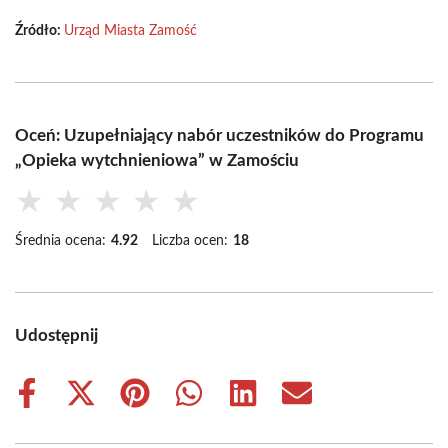
Źródło:
Urząd Miasta Zamość
Oceń: Uzupełniający nabór uczestników do Programu
„Opieka wytchnieniowa” w Zamościu
★
★
★
★
★
Średnia ocena:
4.92
Liczba ocen:
18
Udostępnij
Share
Share
Share
Share
Share
Share
on
on
on
on
on
on
Facebook
X
Pinterest
WhatsApp
LinkedIn
Email
(Twitter)