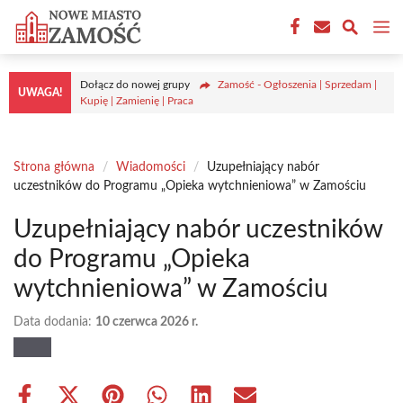
Przejdź
M
do
treści
Dołącz do nowej grupy
Zamość - Ogłoszenia | Sprzedam |
UWAGA!
Kupię | Zamienię | Praca
Strona główna
/
Wiadomości
/
Uzupełniający nabór
uczestników do Programu „Opieka wytchnieniowa” w Zamościu
Uzupełniający nabór uczestników
do Programu „Opieka
wytchnieniowa” w Zamościu
Data dodania:
10 czerwca 2026 r.
Share
Share
Share
Share
Share
Share