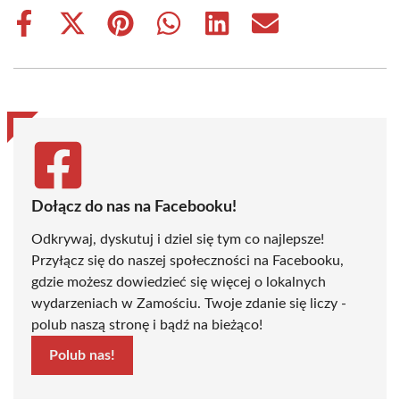
Share
Share
Share
Share
Share
Share
on
on
on
on
on
on
Facebook
X
Pinterest
WhatsApp
LinkedIn
Email
(Twitter)
Dołącz do nas na Facebooku!
Odkrywaj, dyskutuj i dziel się tym co najlepsze!
Przyłącz się do naszej społeczności na Facebooku,
gdzie możesz dowiedzieć się więcej o lokalnych
wydarzeniach w Zamościu. Twoje zdanie się liczy -
polub naszą stronę i bądź na bieżąco!
Polub nas!