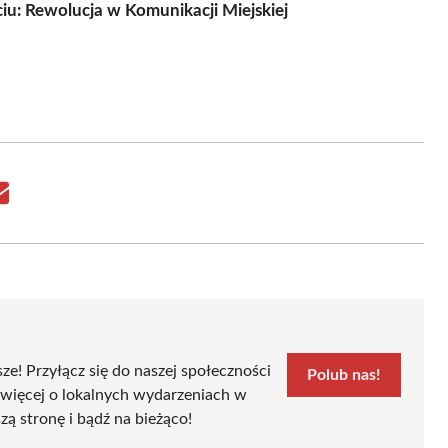
: Rewolucja w Komunikacji Miejskiej
Share
on
Email
sze! Przyłącz się do naszej społeczności
Polub nas!
 więcej o lokalnych wydarzeniach w
zą stronę i bądź na bieżąco!