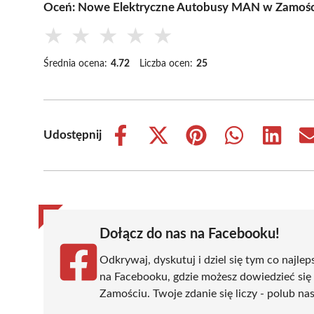
Oceń: Nowe Elektryczne Autobusy MAN w Zamościu
★
★
★
★
★
Średnia ocena:
4.72
Liczba ocen:
25
Udostępnij
Share
Share
Share
Share
Share
on
on
on
on
on
Facebook
X
Pinterest
WhatsApp
LinkedIn
(Twitter)
Dołącz do nas na Facebooku!
Odkrywaj, dyskutuj i dziel się tym co najlep
na Facebooku, gdzie możesz dowiedzieć się
Zamościu. Twoje zdanie się liczy - polub nas