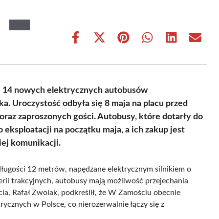
Share
Share
Share
Share
Share
Share
on
on
on
on
on
on
Facebook
X
Pinterest
WhatsApp
LinkedIn
Email
(Twitter)
ie 14 nowych elektrycznych autobusów
 Uroczystość odbyła się 8 maja na placu przed
oraz zaproszonych gości. Autobusy, które dotarły do
eksploatacji na początku maja, a ich zakup jest
iej komunikacji.
długości 12 metrów, napędzane elektrycznym silnikiem o
ii trakcyjnych, autobusy mają możliwość przejechania
a, Rafał Zwolak, podkreślił, że W Zamościu obecnie
rycznych w Polsce, co nierozerwalnie łączy się z