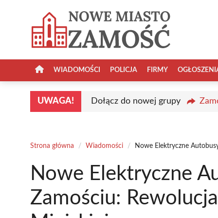
Przejdź
do
treści
WIADOMOŚCI
POLICJA
FIRMY
OGŁOSZENI
UWAGA!
Dołącz do nowej grupy
Zamo
Strona główna
/
Wiadomości
/
Nowe Elektryczne Autobusy
Nowe Elektryczne 
Zamościu: Rewolucja