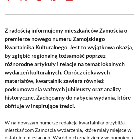
on
on
on
on
on
on
Facebook
X
Pinterest
WhatsApp
LinkedIn
Email
(Twitter)
Z radością informujemy mieszkańców Zamościa o
premierze nowego numeru Zamojskiego
Kwartalnika Kulturalnego. Jest to wyjątkowa okazja,
by zgłębić regionalną tożsamość poprzez
różnorodne artykuły i relacje na temat lokalnych
wydarzeń kulturalnych. Oprócz ciekawych
materiałów, kwartalnik zawiera również
podsumowania ważnych jubileuszy oraz analizy
historyczne. Zachęcamy do nabycia wydania, które
obfituje w inspirujące treści.
W najnowszym numerze redakcja kwartalnika przybliża
mieszkańcom Zamościa wydarzenia, które miały miejsce w
ostatnich miesiącach. Wśród nich znajdziemy wspomnienia