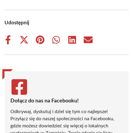
Udostępnij
Share
Share
Share
Share
Share
Share
on
on
on
on
on
on
Facebook
X
Pinterest
WhatsApp
LinkedIn
Email
(Twitter)
Dołącz do nas na Facebooku!
Odkrywaj, dyskutuj i dziel się tym co najlepsze!
Przyłącz się do naszej społeczności na Facebooku,
gdzie możesz dowiedzieć się więcej o lokalnych