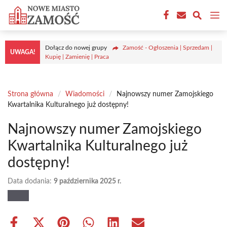
Przejdź
M
do
treści
Dołącz do nowej grupy
Zamość - Ogłoszenia | Sprzedam |
UWAGA!
Kupię | Zamienię | Praca
Strona główna
/
Wiadomości
/
Najnowszy numer Zamojskiego
Kwartalnika Kulturalnego już dostępny!
Najnowszy numer Zamojskiego
Kwartalnika Kulturalnego już
dostępny!
Data dodania:
9 października 2025 r.
Share
Share
Share
Share
Share
Share