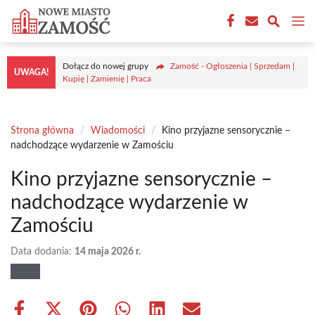
Przejdź
M
do
treści
Dołącz do nowej grupy
Zamość - Ogłoszenia | Sprzedam |
UWAGA!
Kupię | Zamienię | Praca
Strona główna
/
Wiadomości
/
Kino przyjazne sensorycznie –
nadchodzące wydarzenie w Zamościu
Kino przyjazne sensorycznie –
nadchodzące wydarzenie w
Zamościu
Data dodania:
14 maja 2026 r.
Share
Share
Share
Share
Share
Share