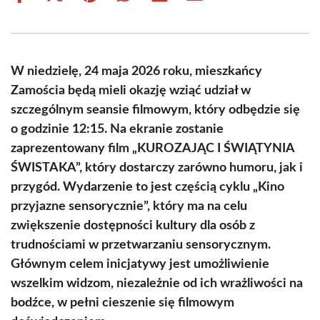
on
on
on
on
on
on
Facebook
X
Pinterest
WhatsApp
LinkedIn
Email
(Twitter)
W niedzielę, 24 maja 2026 roku, mieszkańcy
Zamościa będą mieli okazję wziąć udział w
szczególnym seansie filmowym, który odbędzie się
o godzinie 12:15. Na ekranie zostanie
zaprezentowany film „KUROZAJĄC I ŚWIĄTYNIA
ŚWISTAKA”, który dostarczy zarówno humoru, jak i
przygód. Wydarzenie to jest częścią cyklu „Kino
przyjazne sensorycznie”, który ma na celu
zwiększenie dostępności kultury dla osób z
trudnościami w przetwarzaniu sensorycznym.
Głównym celem inicjatywy jest umożliwienie
wszelkim widzom, niezależnie od ich wrażliwości na
bodźce, w pełni cieszenie się filmowym