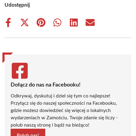
Udostępnij
Share
Share
Share
Share
Share
Share
on
on
on
on
on
on
Facebook
X
Pinterest
WhatsApp
LinkedIn
Email
(Twitter)
Dołącz do nas na Facebooku!
Odkrywaj, dyskutuj i dziel się tym co najlepsze!
Przyłącz się do naszej społeczności na Facebooku,
gdzie możesz dowiedzieć się więcej o lokalnych
wydarzeniach w Zamościu. Twoje zdanie się liczy -
polub naszą stronę i bądź na bieżąco!
Polub nas!