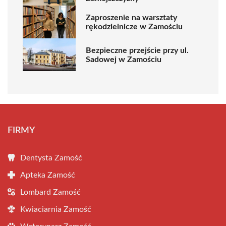
Zaproszenie na warsztaty
rękodzielnicze w Zamościu
Bezpieczne przejście przy ul.
Sadowej w Zamościu
FIRMY
Dentysta Zamość
Apteka Zamość
Lombard Zamość
Kwiaciarnia Zamość