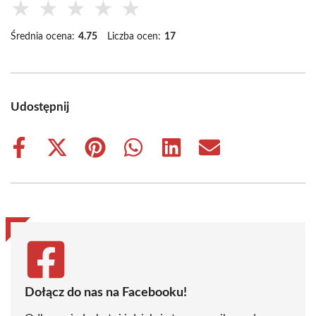
★
★
★
★
★
Średnia ocena:
4.75
Liczba ocen:
17
Udostępnij
Share
Share
Share
Share
Share
Share
on
on
on
on
on
on
Facebook
X
Pinterest
WhatsApp
LinkedIn
Email
(Twitter)
Dołącz do nas na Facebooku!