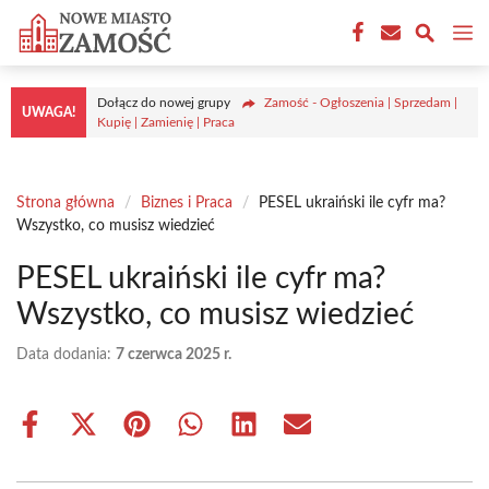
Przejdź
M
do
treści
Dołącz do nowej grupy
Zamość - Ogłoszenia | Sprzedam |
UWAGA!
Kupię | Zamienię | Praca
Strona główna
/
Biznes i Praca
/
PESEL ukraiński ile cyfr ma?
Wszystko, co musisz wiedzieć
PESEL ukraiński ile cyfr ma?
Wszystko, co musisz wiedzieć
Data dodania:
7 czerwca 2025 r.
Share
Share
Share
Share
Share
Share
on
on
on
on
on
on
Facebook
X
Pinterest
WhatsApp
LinkedIn
Email
(Twitter)