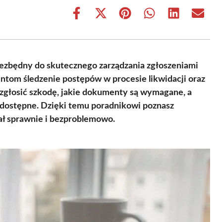
Share
Share
Share
Share
Share
Share
on
on
on
on
on
on
Facebook
X
Pinterest
WhatsApp
LinkedIn
Email
(Twitter)
ezbędny do skutecznego zarządzania zgłoszeniami
ntom śledzenie postępów w procesie likwidacji oraz
 zgłosić szkodę, jakie dokumenty są wymagane, a
 dostępne. Dzięki temu poradnikowi poznasz
ał sprawnie i bezproblemowo.