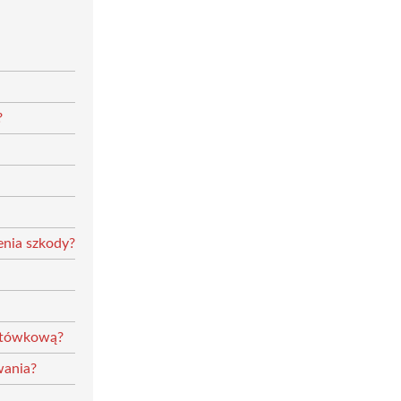
?
enia szkody?
gotówkową?
wania?