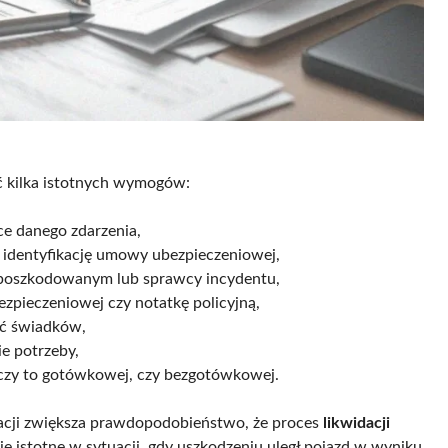
ić kilka istotnych wymogów:
ce danego zdarzenia,
a identyfikację umowy ubezpieczeniowej,
 poszkodowanym lub sprawcy incydentu,
ezpieczeniowej czy notatkę policyjną,
ać świadków,
e potrzeby,
 czy to gotówkowej, czy bezgotówkowej.
acji zwiększa prawdopodobieństwo, że proces
likwidacji
nie istotne w sytuacji, gdy uszkodzeniu uległ pojazd w wyniku