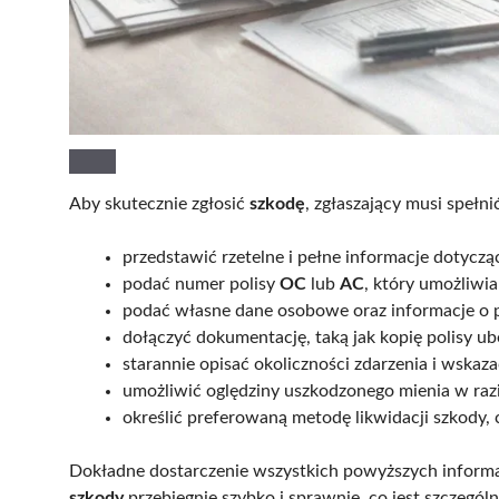
Aby skutecznie zgłosić
szkodę
, zgłaszający musi spełn
przedstawić rzetelne i pełne informacje dotyczą
podać numer polisy
OC
lub
AC
, który umożliwi
podać własne dane osobowe oraz informacje o
dołączyć dokumentację, taką jak kopię polisy ub
starannie opisać okoliczności zdarzenia i wskaz
umożliwić oględziny uszkodzonego mienia w razi
określić preferowaną metodę likwidacji szkody,
Dokładne dostarczenie wszystkich powyższych inform
szkody
przebiegnie szybko i sprawnie, co jest szczegól