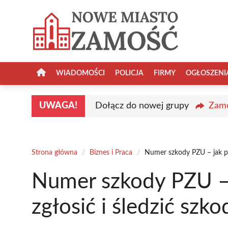
Przejdź
do
treści
WIADOMOŚCI
POLICJA
FIRMY
OGŁOSZENI
UWAGA!
Dołącz do nowej grupy
Zamo
Strona główna
/
Biznes i Praca
/
Numer szkody PZU – jak pr
Numer szkody PZU –
zgłosić i śledzić szko