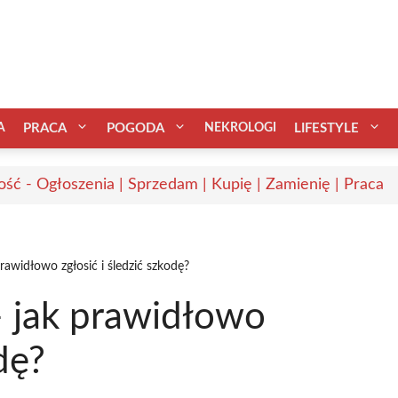
A
PRACA
POGODA
NEKROLOGI
LIFESTYLE
ść - Ogłoszenia | Sprzedam | Kupię | Zamienię | Praca
awidłowo zgłosić i śledzić szkodę?
 jak prawidłowo
dę?