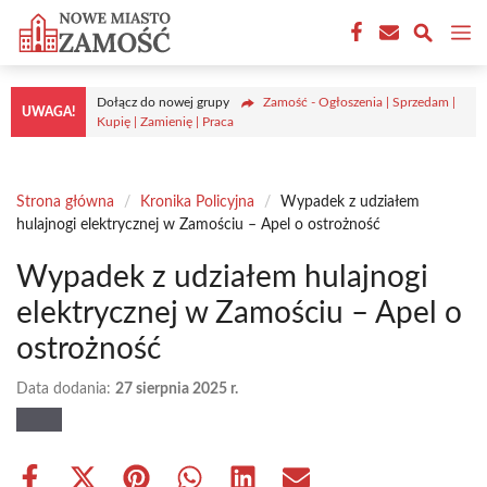
Przejdź
M
do
treści
Dołącz do nowej grupy
Zamość - Ogłoszenia | Sprzedam |
UWAGA!
Kupię | Zamienię | Praca
Strona główna
/
Kronika Policyjna
/
Wypadek z udziałem
hulajnogi elektrycznej w Zamościu – Apel o ostrożność
Wypadek z udziałem hulajnogi
elektrycznej w Zamościu – Apel o
ostrożność
Data dodania:
27 sierpnia 2025 r.
Share
Share
Share
Share
Share
Share