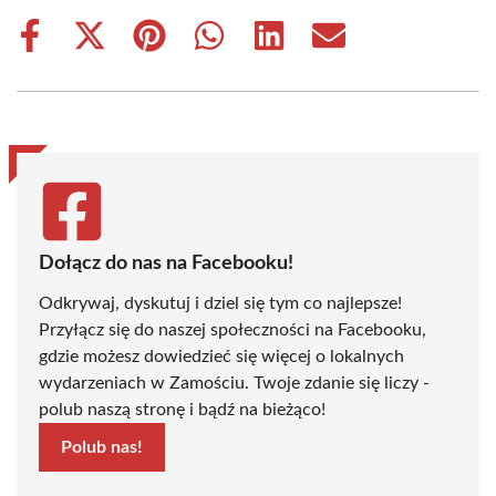
Share
Share
Share
Share
Share
Share
on
on
on
on
on
on
Facebook
X
Pinterest
WhatsApp
LinkedIn
Email
(Twitter)
Dołącz do nas na Facebooku!
Odkrywaj, dyskutuj i dziel się tym co najlepsze!
Przyłącz się do naszej społeczności na Facebooku,
gdzie możesz dowiedzieć się więcej o lokalnych
wydarzeniach w Zamościu. Twoje zdanie się liczy -
polub naszą stronę i bądź na bieżąco!
Polub nas!