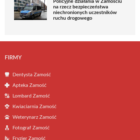
Policyjne działania w Zamościu
na rzecz bezpieczeństwa
niechronionych uczestników
ruchu drogowego
FIRMY
Dentysta Zamość
Apteka Zamość
Lombard Zamość
Kwiaciarnia Zamość
Weterynarz Zamość
Fotograf Zamość
Fryzjer Zamość