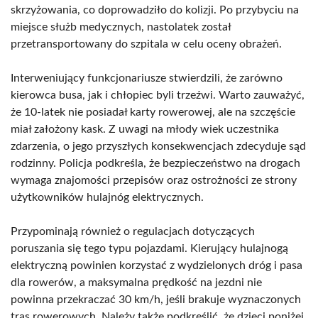
skrzyżowania, co doprowadziło do kolizji. Po przybyciu na
miejsce służb medycznych, nastolatek został
przetransportowany do szpitala w celu oceny obrażeń.
Interweniujący funkcjonariusze stwierdzili, że zarówno
kierowca busa, jak i chłopiec byli trzeźwi. Warto zauważyć,
że 10-latek nie posiadał karty rowerowej, ale na szczęście
miał założony kask. Z uwagi na młody wiek uczestnika
zdarzenia, o jego przyszłych konsekwencjach zdecyduje sąd
rodzinny. Policja podkreśla, że bezpieczeństwo na drogach
wymaga znajomości przepisów oraz ostrożności ze strony
użytkowników hulajnóg elektrycznych.
Przypominają również o regulacjach dotyczących
poruszania się tego typu pojazdami. Kierujący hulajnogą
elektryczną powinien korzystać z wydzielonych dróg i pasa
dla rowerów, a maksymalna prędkość na jezdni nie
powinna przekraczać 30 km/h, jeśli brakuje wyznaczonych
tras rowerowych. Należy także podkreślić, że dzieci poniżej