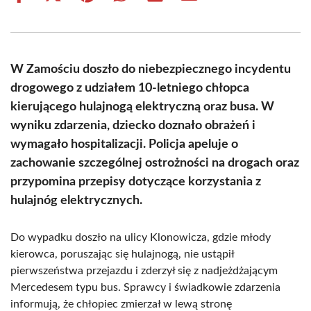
on
on
on
on
on
on
Facebook
X
Pinterest
WhatsApp
LinkedIn
Email
(Twitter)
W Zamościu doszło do niebezpiecznego incydentu
drogowego z udziałem 10-letniego chłopca
kierującego hulajnogą elektryczną oraz busa. W
wyniku zdarzenia, dziecko doznało obrażeń i
wymagało hospitalizacji. Policja apeluje o
zachowanie szczególnej ostrożności na drogach oraz
przypomina przepisy dotyczące korzystania z
hulajnóg elektrycznych.
Do wypadku doszło na ulicy Klonowicza, gdzie młody
kierowca, poruszając się hulajnogą, nie ustąpił
pierwszeństwa przejazdu i zderzył się z nadjeżdżającym
Mercedesem typu bus. Sprawcy i świadkowie zdarzenia
informują, że chłopiec zmierzał w lewą stronę