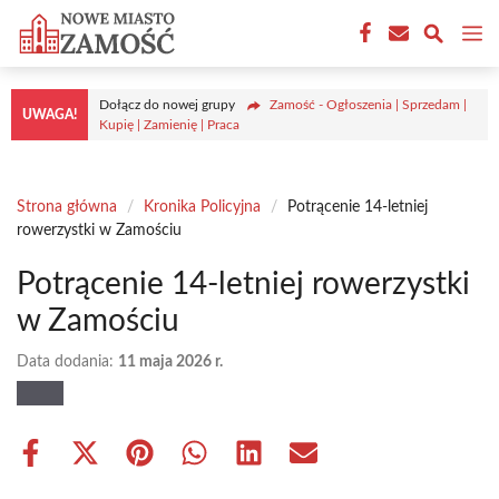
Przejdź
M
do
treści
Dołącz do nowej grupy
Zamość - Ogłoszenia | Sprzedam |
UWAGA!
Kupię | Zamienię | Praca
Strona główna
/
Kronika Policyjna
/
Potrącenie 14-letniej
rowerzystki w Zamościu
Potrącenie 14-letniej rowerzystki
w Zamościu
Data dodania:
11 maja 2026 r.
Share
Share
Share
Share
Share
Share
on
on
on
on
on
on
Facebook
X
Pinterest
WhatsApp
LinkedIn
Email