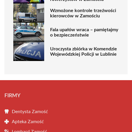
Wzmożone kontrole trzeźwości
kierowców w Zamościu
Fala upałów wraca – pamiętajmy
o bezpieczeństwie
Uroczysta zbiórka w Komendzie
Wojewódzkiej Policji w Lublinie
FIRMY
Dentysta Zamość
Apteka Zamość
Lombard Zamość