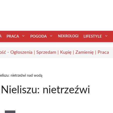
A
PRACA
POGODA
NEKROLOGI
LIFESTYLE
ść - Ogłoszenia | Sprzedam | Kupię | Zamienię | Praca
ieliszu: nietrzeźwi nad wodą
 Nieliszu: nietrzeźwi