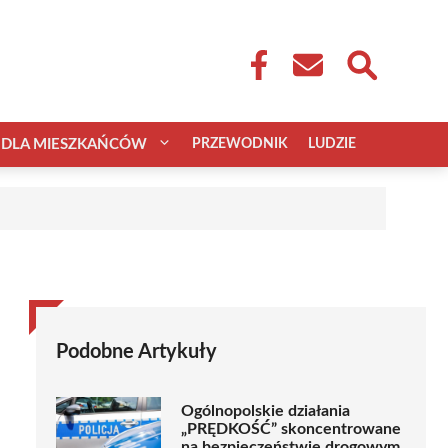
DLA MIESZKAŃCÓW
PRZEWODNIK
LUDZIE
Podobne Artykuły
Ogólnopolskie działania
„PRĘDKOŚĆ” skoncentrowane
na bezpieczeństwie drogowym