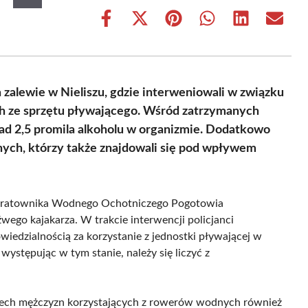
Share
Share
Share
Share
Share
Share
on
on
on
on
on
on
Facebook
X
Pinterest
WhatsApp
LinkedIn
Email
(Twitter)
a zalewie w Nieliszu, gdzie interweniowali w związku
h ze sprzętu pływającego. Wśród zatrzymanych
onad 2,5 promila alkoholu w organizmie. Dodatkowo
ych, którzy także znajdowali się pod wpływem
niu ratownika Wodnego Ochotniczego Pogotowia
ego kajakarza. W trakcie interwencji policjanci
owiedzialnością za korzystanie z jednostki pływającej w
występując w tym stanie, należy się liczyć z
zterech mężczyzn korzystających z rowerów wodnych również