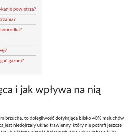
ykanie powietrza?
trzania?
noworodka?
wej?
egać gazom?
ęca i jak wpływa na nią
lem brzucha, to dolegliwość dotykająca blisko 40% maluchów
est niedojrzały układ trawienny, który nie potrafi jeszcze