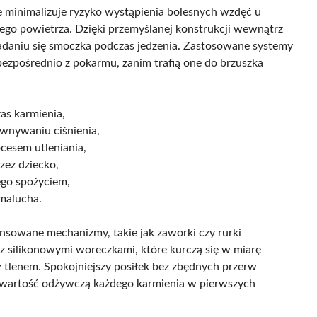
e minimalizuje ryzyko wystąpienia bolesnych wzdęć u
ego powietrza. Dzięki przemyślanej konstrukcji wewnątrz
padaniu się smoczka podczas jedzenia. Zastosowane systemy
bezpośrednio z pokarmu, zanim trafią one do brzuszka
as karmienia,
ównywaniu ciśnienia,
cesem utleniania,
zez dziecko,
ego spożyciem,
 malucha.
sowane mechanizmy, takie jak zaworki czy rurki
 silikonowymi woreczkami, które kurczą się w miarę
z tlenem. Spokojniejszy posiłek bez zbędnych przerw
ą wartość odżywczą każdego karmienia w pierwszych