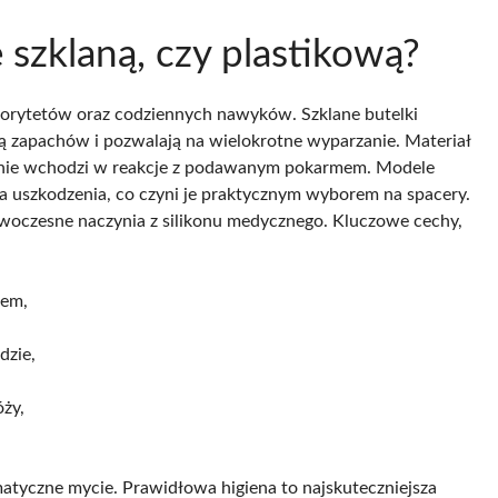
 szklaną, czy plastikową?
riorytetów oraz codziennych nawyków. Szklane butelki
ną zapachów i pozwalają na wielokrotne wyparzanie. Materiał
że nie wchodzi w reakcje z podawanym pokarmem. Modele
na uszkodzenia, co czyni je praktycznym wyborem na spacery.
owoczesne naczynia z silikonu medycznego. Kluczowe cechy,
iem,
dzie,
óży,
tyczne mycie. Prawidłowa higiena to najskuteczniejsza