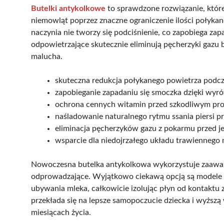
Butelki antykolkowe
to sprawdzone rozwiązanie, któr
niemowląt poprzez znaczne ograniczenie ilości połykan
naczynia nie tworzy się podciśnienie, co zapobiega za
odpowietrzające skutecznie eliminują pęcherzyki gazu 
malucha.
skuteczna redukcja połykanego powietrza podcz
zapobieganie zapadaniu się smoczka dzięki wyr
ochrona cennych witamin przed szkodliwym pro
naśladowanie naturalnego rytmu ssania piersi pr
eliminacja pęcherzyków gazu z pokarmu przed j
wsparcie dla niedojrzałego układu trawiennego
Nowoczesna butelka antykolkowa wykorzystuje zaawan
odprowadzające. Wyjątkowo ciekawą opcją są modele z
ubywania mleka, całkowicie izolując płyn od kontaktu 
przekłada się na lepsze samopoczucie dziecka i wyższ
miesiącach życia.