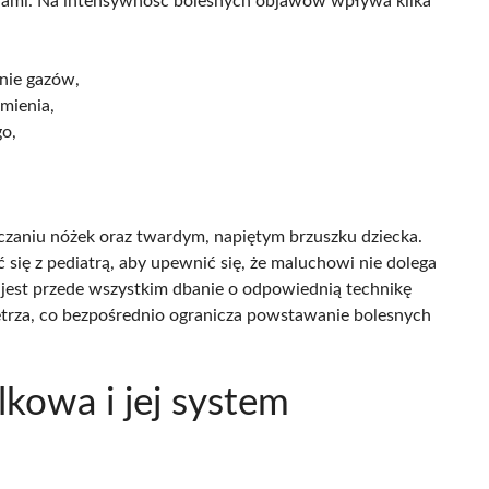
iami. Na intensywność bolesnych objawów wpływa kilka
nie gazów,
mienia,
o,
czaniu nóżek oraz twardym, napiętym brzuszku dziecka.
się z pediatrą, aby upewnić się, że maluchowi nie dolega
 jest przede wszystkim dbanie o odpowiednią technikę
etrza, co bezpośrednio ogranicza powstawanie bolesnych
lkowa i jej system