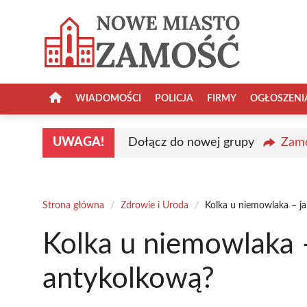
Przejdź
do
treści
WIADOMOŚCI
POLICJA
FIRMY
OGŁOSZENI
UWAGA!
Dołącz do nowej grupy
Zamo
Strona główna
/
Zdrowie i Uroda
/
Kolka u niemowlaka – j
Kolka u niemowlaka 
antykolkową?