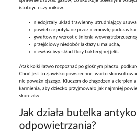
sprawnie usuwać gazów, co skutkuje bolesnymi wzdęc
istotnych czynników:
niedojrzały układ trawienny utrudniający usuwa
powietrze połykane przez niemowlę podczas kar
gwałtowny wzrost ciśnienia wewnątrzbrzuszneg
przejściowy niedobór laktazy u malucha,
niewłaściwy skład flory bakteryjnej jelit.
Atak kolki łatwo rozpoznać po głośnym płaczu, podkur
Choć jest to zjawisko powszechne, warto skonsultować 
nic poważniejszego. Kluczem do złagodzenia cierpienia
karmienia, aby dziecko przyjmowało jak najmniej powi
skurczów.
Jak działa butelka antyko
odpowietrzania?