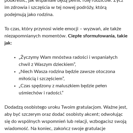
podkreślić, jak wspaniale będą pełnić rolę rodziców. Życz
im zdrowia i szczęścia w tej nowej podróży, którą
podejmują jako rodzina.
To czas, który przynosi wiele emocji – wyzwań, ale także
niezapomnianych momentów.
Ciepłe sformułowania, takie
jak:
„Życzymy Wam mnóstwa radości i wspaniałych
chwil z Waszym dzieckiem”,
„Niech Wasza rodzina będzie zawsze otoczona
miłością i szczęściem”,
„Czas spędzony z maluszkiem będzie pełen
uśmiechów i radości.”
Dodadzą osobistego uroku Twoim gratulacjom. Ważne jest,
aby być szczerym oraz dodać osobisty akcent; odwołując
się do wspólnych wspomnień lub relacji, wzbogacisz swoją
wiadomość. Na koniec, zakończ swoje gratulacje