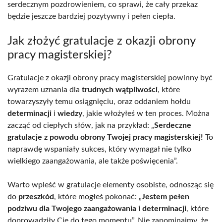
serdecznym pozdrowieniem, co sprawi, że cały przekaz
będzie jeszcze bardziej pozytywny i pełen ciepła.
Jak złożyć gratulacje z okazji obrony
pracy magisterskiej?
Gratulacje z okazji obrony pracy magisterskiej powinny być
wyrazem uznania dla
trudnych wątpliwości
, które
towarzyszyły temu osiągnięciu, oraz oddaniem hołdu
determinacji
i
wiedzy
, jakie włożyłeś w ten proces. Można
zacząć od ciepłych słów, jak na przykład: „
Serdeczne
gratulacje z powodu obrony Twojej pracy magisterskiej!
To
naprawdę wspaniały sukces, który wymagał nie tylko
wielkiego zaangażowania, ale także poświęcenia”.
Warto wpleść w gratulacje elementy osobiste, odnosząc się
do
przeszkód
, które mogłeś pokonać: „
Jestem pełen
podziwu dla Twojego zaangażowania i determinacji
, które
doprowadziły Cię do tego momentu”. Nie zapominajmy, że