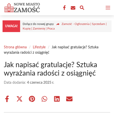
Przejdź
M
do
treści
Dołącz do nowej grupy
Zamość - Ogłoszenia | Sprzedam |
UWAGA!
Kupię | Zamienię | Praca
Strona główna
/
Lifestyle
/
Jak napisać gratulacje? Sztuka
wyrażania radości z osiągnięć
Jak napisać gratulacje? Sztuka
wyrażania radości z osiągnięć
Data dodania:
4 czerwca 2025 r.
Share
Share
Share
Share
Share
Share
on
on
on
on
on
on
Facebook
X
Pinterest
WhatsApp
LinkedIn
Email
(Twitter)