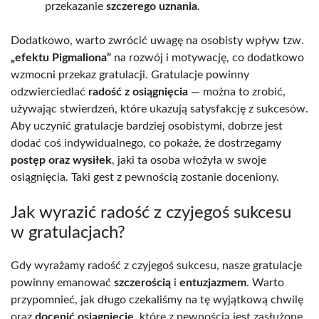
przekazanie
szczerego uznania
.
Dodatkowo, warto zwrócić uwagę na osobisty wpływ tzw.
„efektu Pigmaliona”
na rozwój i motywację, co dodatkowo
wzmocni przekaz gratulacji. Gratulacje powinny
odzwierciedlać
radość z osiągnięcia
— można to zrobić,
używając stwierdzeń, które ukazują satysfakcję z sukcesów.
Aby uczynić gratulacje bardziej osobistymi, dobrze jest
dodać coś indywidualnego, co pokaże, że dostrzegamy
postęp oraz wysiłek
, jaki ta osoba włożyła w swoje
osiągnięcia. Taki gest z pewnością zostanie doceniony.
Jak wyrazić radość z czyjegoś sukcesu
w gratulacjach?
Gdy wyrażamy radość z czyjegoś sukcesu, nasze gratulacje
powinny emanować
szczerością
i
entuzjazmem
. Warto
przypomnieć, jak długo czekaliśmy na tę wyjątkową chwilę
oraz
docenić osiągnięcie
, które z pewnością jest zasłużone.