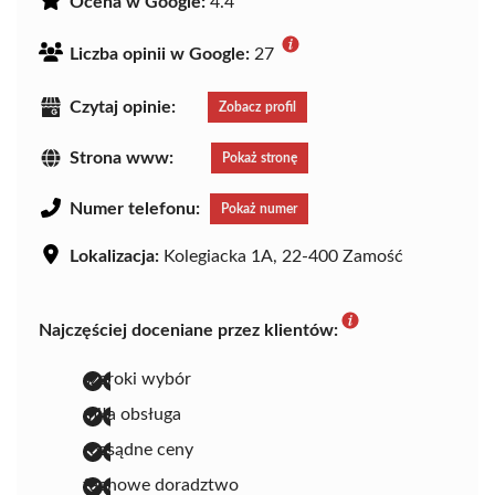
Ocena w Google:
4.4
Liczba opinii w Google:
27
Czytaj opinie:
Zobacz profil
Strona www:
Pokaż stronę
Numer telefonu:
Pokaż numer
Lokalizacja:
Kolegiacka 1A, 22-400 Zamość
Najczęściej doceniane przez klientów:
szeroki wybór
miła obsługa
rozsądne ceny
fachowe doradztwo