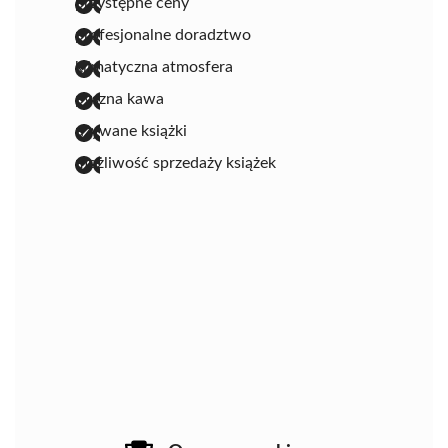
przystępne ceny
profesjonalne doradztwo
klimatyczna atmosfera
pyszna kawa
używane książki
możliwość sprzedaży książek