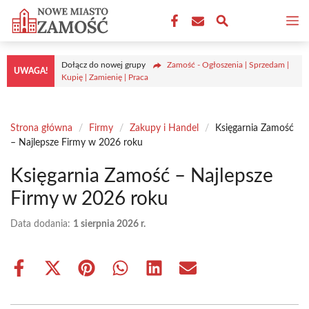
Przejdź
M
do
treści
Dołącz do nowej grupy
Zamość - Ogłoszenia | Sprzedam |
UWAGA!
Kupię | Zamienię | Praca
Strona główna
/
Firmy
/
Zakupy i Handel
/
Księgarnia Zamość
– Najlepsze Firmy w 2026 roku
Księgarnia Zamość – Najlepsze
Firmy w 2026 roku
Data dodania:
1 sierpnia 2026 r.
Share
Share
Share
Share
Share
Share
on
on
on
on
on
on
Facebook
X
Pinterest
WhatsApp
LinkedIn
Email
(Twitter)