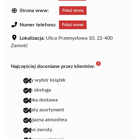
Strona www:
Pokaż stronę
Numer telefonu:
Pokaż numer
Lokalizacja:
Ulica Przemysłowa 10, 22-400
Zamość
Najczęściej doceniane przez klientów:
duży wybór książek
miła obsługa
szybka dostawa
bogaty asortyment
przyjazna atmosfera
łatwe zwroty