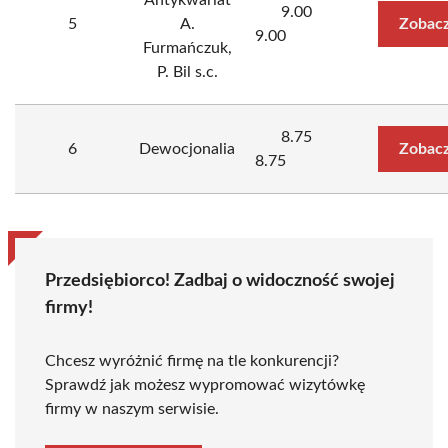
Antykwariat
9.00
5
A.
Zobacz
9.00
Furmańczuk,
P. Bil s.c.
8.75
6
Dewocjonalia
Zobacz
8.75
Przedsiębiorco! Zadbaj o widoczność swojej
firmy!
Chcesz wyróżnić firmę na tle konkurencji?
Sprawdź jak możesz wypromować wizytówkę
firmy w naszym serwisie.