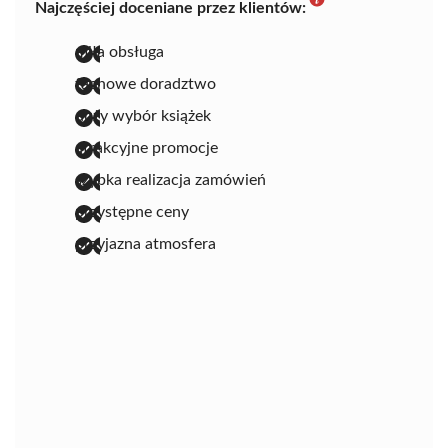
Najczęściej doceniane przez klientów:
miła obsługa
fachowe doradztwo
duży wybór książek
atrakcyjne promocje
szybka realizacja zamówień
przystępne ceny
przyjazna atmosfera