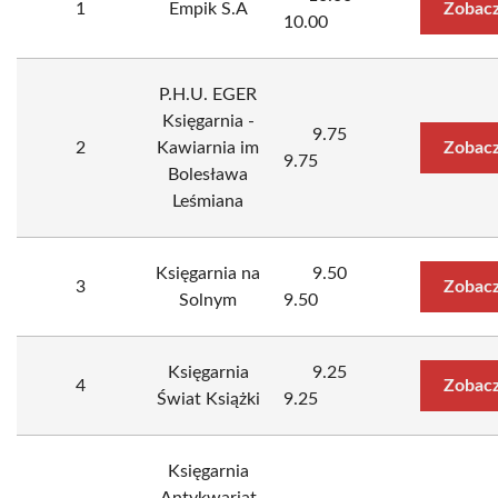
1
Empik S.A
Zobacz
10.00
P.H.U. EGER
Księgarnia -
9.75
2
Kawiarnia im
Zobacz
9.75
Bolesława
Leśmiana
Księgarnia na
9.50
3
Zobacz
Solnym
9.50
Księgarnia
9.25
4
Zobacz
Świat Książki
9.25
Księgarnia